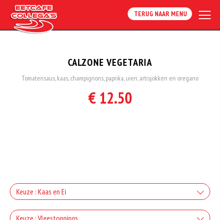
TERUG NAAR MENU
CALZONE VEGETARIA
Tomatensaus, kaas, champignons, paprika, uien, artisjokken en oregano
€ 12.50
Keuze : Kaas en Ei
Kaas
Keuze : Vleestoppings