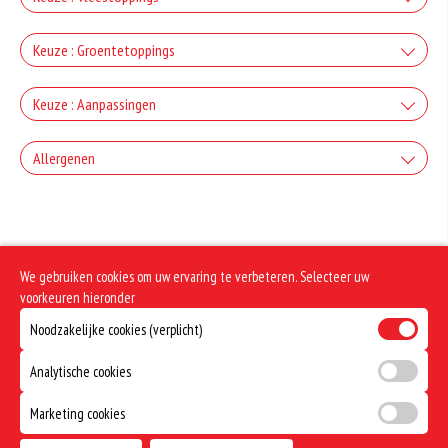
+€2.00
Ham
Keuze : Groentetoppings
Gorgonzola
+€2.50
Uien
+€2.00
Keuze : Aanpassingen
Salami
Mozzarella
+€1.50
Zonder kaas
+€2.50
Allergenen
Paprika
+€2.00
Turkse Knoflookworst
Fetakaas
+0.00
+€1.50
Geen aangegeven allergenen.
Zonder tomaten
+€2.50
Champignons
+€2.00
Chicken kebab
Ei
+0.00
We gebruiken cookies om uw ervaring te verbeteren. Selecteer uw
+€1.50
Zonder uien
+€2.50
voorkeuren hieronder
Artisjokken
+€2.00
Kipfilet
Noodzakelijke cookies (verplicht)
+0.00
+€1.50
Zonder pikant
+€2.50
Olijven
Analytische cookies
Shoarma
+0.00
+€1.50
Marketing cookies
Doorbakken
+€2.50
Spaanse Pepers