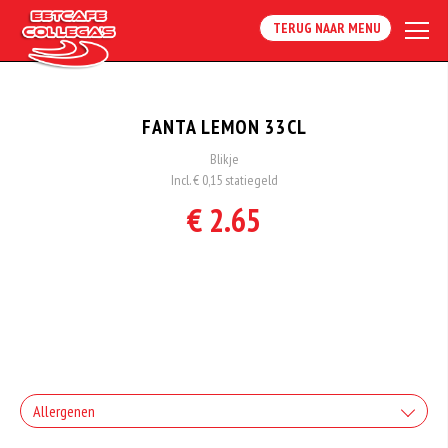
TERUG NAAR MENU
FANTA LEMON 33CL
Blikje
Incl. € 0,15 statiegeld
€ 2.65
Allergenen