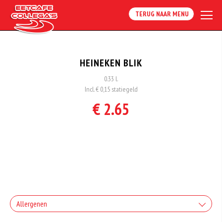
TERUG NAAR MENU
HEINEKEN BLIK
0.33 l.
Incl. € 0,15 statiegeld
€ 2.65
Allergenen