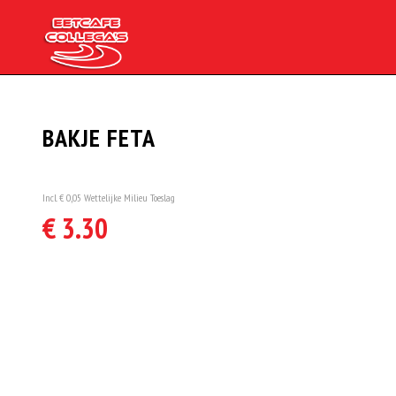
BAKJE FETA
Incl. € 0,05 Wettelijke Milieu Toeslag
€ 3.30