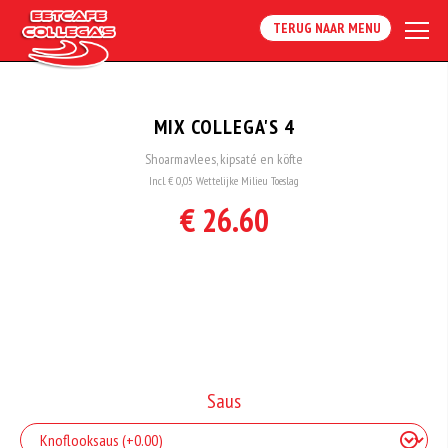
TERUG NAAR MENU
MIX COLLEGA'S 4
Shoarmavlees, kipsaté en köfte
Incl. € 0,05 Wettelijke Milieu Toeslag
€ 26.60
Saus