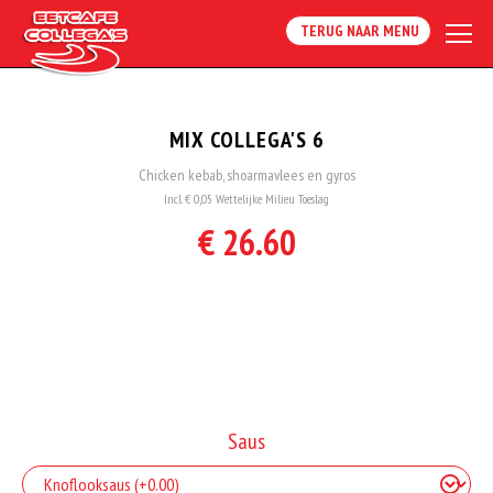
TERUG NAAR MENU
MIX COLLEGA'S 6
Chicken kebab, shoarmavlees en gyros
Incl. € 0,05 Wettelijke Milieu Toeslag
€ 26.60
Saus