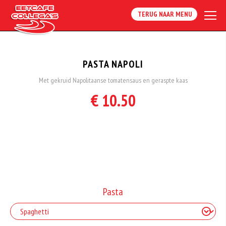
TERUG NAAR MENU
PASTA NAPOLI
Met gekruid Napolitaanse tomatensaus en geraspte kaas
€ 10.50
Pasta