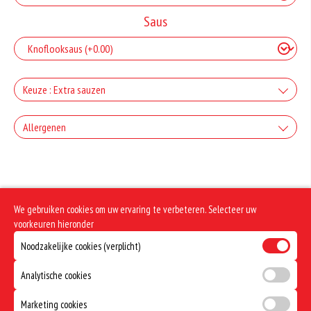
Saus
Keuze : Extra sauzen
Bakje Knoflooksaus
Allergenen
+€0.55
Incl. € 0.05 Wettelijke SUP milieutoeslag
Geen aangegeven allergenen.
Bakje Coctailsaus
+€0.55
Incl. € 0.05 Wettelijke SUP milieutoeslag
We gebruiken cookies om uw ervaring te verbeteren. Selecteer uw
Bakje Sambal
voorkeuren hieronder
Noodzakelijke cookies (verplicht)
+€0.55
Incl. € 0.05 Wettelijke SUP milieutoeslag
Bakje Joppie
Analytische cookies
+€0.55
Incl. € 0.05 Wettelijke SUP milieutoeslag
Marketing cookies
Bakje Pinda