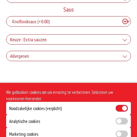
Saus
Keuze : Extra sauzen
Bakje Knoflooksaus
Allergenen
+€0.55
Incl. € 0.05 Wettelijke SUP milieutoeslag
Geen aangegeven allergenen.
Bakje Coctailsaus
+€0.55
Incl. € 0.05 Wettelijke SUP milieutoeslag
We gebruiken cookies om uw ervaring te verbeteren. Selecteer uw
Bakje Sambal
voorkeuren hieronder
Noodzakelijke cookies (verplicht)
+€0.55
Incl. € 0.05 Wettelijke SUP milieutoeslag
Bakje Joppie
Analytische cookies
+€0.55
Incl. € 0.05 Wettelijke SUP milieutoeslag
Marketing cookies
Bakje Pinda