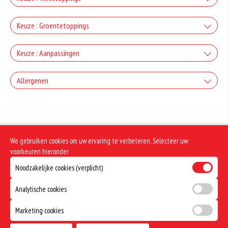
+€2.00
Ham
Keuze : Groentetoppings
Gorgonzola
+€2.50
Uien
+€2.00
Keuze : Aanpassingen
Salami
Mozzarella
+€1.50
Zonder kaas
+€2.50
Allergenen
Paprika
+€2.00
Turkse Knoflookworst
Fetakaas
+0.00
+€1.50
Geen aangegeven allergenen.
Zonder tomaten
+€2.50
Champignons
+€2.00
Chicken kebab
Ei
+0.00
We gebruiken cookies om uw ervaring te verbeteren. Selecteer uw
+€1.50
Zonder uien
+€2.50
voorkeuren hieronder
Artisjokken
+€2.00
Kipfilet
Noodzakelijke cookies (verplicht)
+0.00
+€1.50
Zonder pikant
+€2.50
Olijven
Analytische cookies
Shoarma
+0.00
+€1.50
Marketing cookies
Doorbakken
+€2.50
Spaanse Pepers