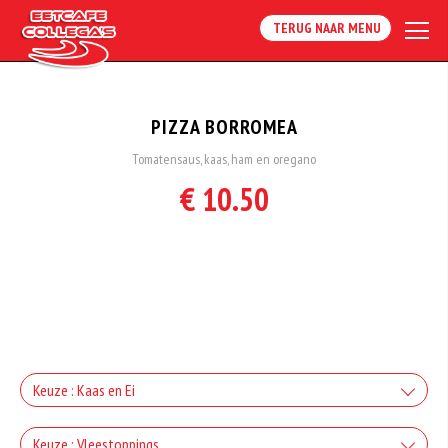
TERUG NAAR MENU
PIZZA BORROMEA
Tomatensaus, kaas, ham en oregano
€ 10.50
Keuze : Kaas en Ei
Kaas
Keuze : Vleestoppings