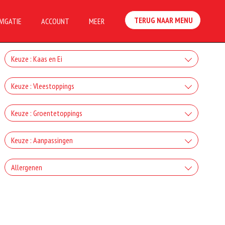
TERUG NAAR MENU
VIGATIE
ACCOUNT
MEER
Keuze : Kaas en Ei
Kaas
Keuze : Vleestoppings
+€2.00
Ham
Keuze : Groentetoppings
Gorgonzola
+€2.50
Uien
+€2.00
Keuze : Aanpassingen
Salami
Mozzarella
+€1.50
Zonder kaas
+€2.50
Allergenen
Paprika
+€2.00
Turkse Knoflookworst
Fetakaas
+0.00
+€1.50
Geen aangegeven allergenen.
Zonder tomaten
+€2.50
Champignons
+€2.00
Chicken kebab
Ei
+0.00