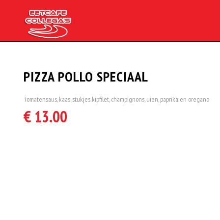
PIZZA POLLO SPECIAAL
Tomatensaus, kaas, stukjes kipfilet, champignons, uien, paprika en oregano
€ 13.00