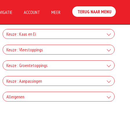
TERUG NAAR MENU
VIGATIE
ACCOUNT
MEER
Keuze : Kaas en Ei
Kaas
Keuze : Vleestoppings
+€2.00
Ham
Keuze : Groentetoppings
Gorgonzola
+€2.50
Uien
+€2.00
Keuze : Aanpassingen
Salami
Mozzarella
+€1.50
Zonder kaas
+€2.50
Allergenen
Paprika
+€2.00
Turkse Knoflookworst
Fetakaas
+0.00
+€1.50
Geen aangegeven allergenen.
Zonder tomaten
+€2.50
Champignons
+€2.00
Chicken kebab
Ei
+0.00