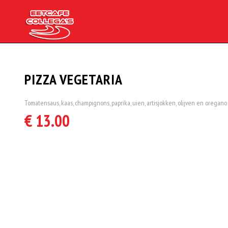
PIZZA VEGETARIA
Tomatensaus, kaas, champignons, paprika, uien, artisjokken, olijven en oregano
€ 13.00