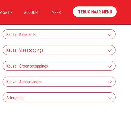
TERUG NAAR MENU
VIGATIE
ACCOUNT
MEER
Keuze : Kaas en Ei
Kaas
Keuze : Vleestoppings
+€2.00
Ham
Keuze : Groentetoppings
Gorgonzola
+€2.50
Uien
+€2.00
Keuze : Aanpassingen
Salami
Mozzarella
+€1.50
Zonder kaas
+€2.50
Allergenen
Paprika
+€2.00
Turkse Knoflookworst
Fetakaas
+0.00
+€1.50
Geen aangegeven allergenen.
Zonder tomaten
+€2.50
Champignons
+€2.00
Chicken kebab
Ei
+0.00