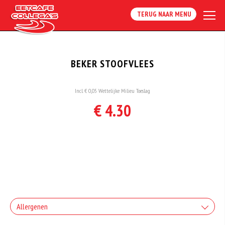
TERUG NAAR MENU
BEKER STOOFVLEES
Incl. € 0,05 Wettelijke Milieu Toeslag
€ 4.30
Allergenen