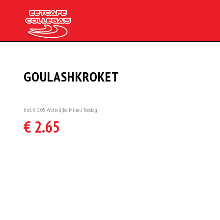
GOULASHKROKET
Incl. € 0,05 Wettelijke Milieu Toeslag
€ 2.65