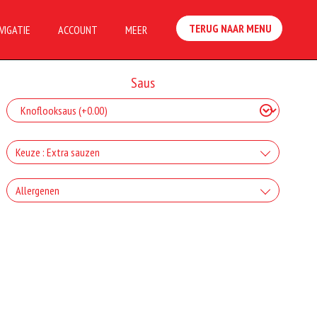
TERUG NAAR MENU
VIGATIE
ACCOUNT
MEER
Saus
Keuze : Extra sauzen
Bakje Knoflooksaus
Allergenen
+€0.55
Incl. € 0.05 Wettelijke SUP milieutoeslag
Geen aangegeven allergenen.
Bakje Coctailsaus
+€0.55
Incl. € 0.05 Wettelijke SUP milieutoeslag
Bakje Sambal
+€0.55
Incl. € 0.05 Wettelijke SUP milieutoeslag