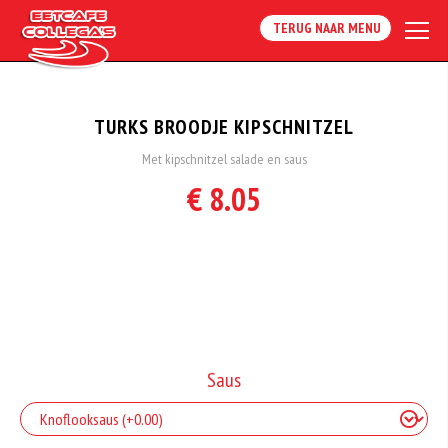
TERUG NAAR MENU
TURKS BROODJE KIPSCHNITZEL
Met kipschnitzel salade en saus
€ 8.05
Saus