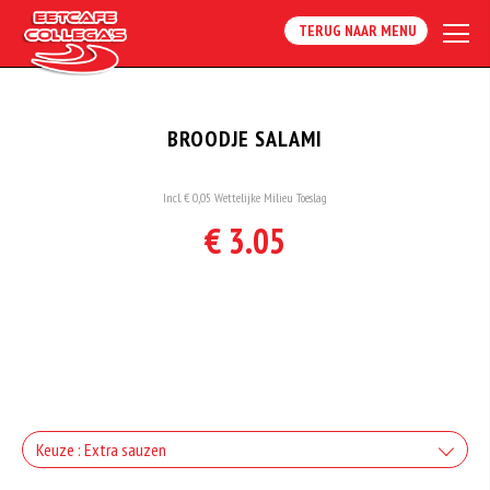
TERUG NAAR MENU
BROODJE SALAMI
Incl. € 0,05 Wettelijke Milieu Toeslag
€ 3.05
Keuze : Extra sauzen