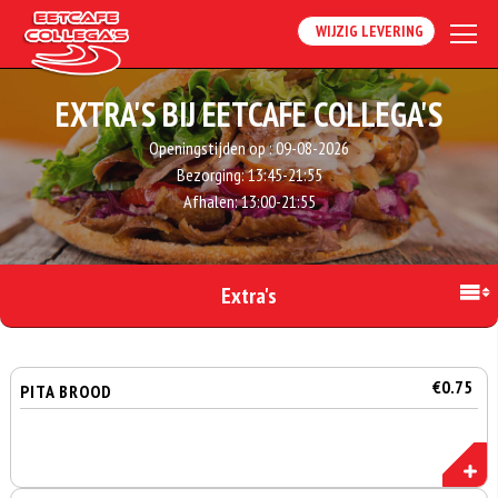
WIJZIG LEVERING
EXTRA'S BIJ EETCAFE COLLEGA'S
Openingstijden op :
09-08-2026
Bezorging:
13:45-21:55
Afhalen:
13:00-21:55
Extra's
€0.75
PITA BROOD