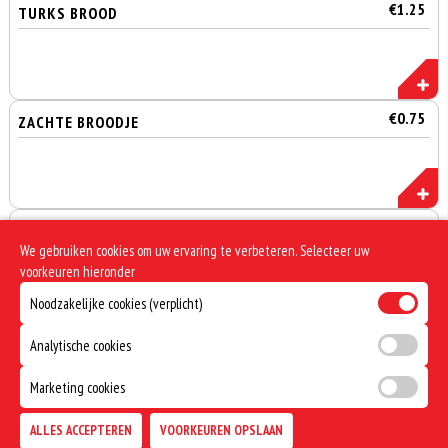
€1.25
TURKS BROOD
€0.75
ZACHTE BROODJE
€3.30
BAKJE FETA
We gebruiken cookies om uw ervaring te verbeteren. Selecteer uw
Incl. Wettelijke Milieu Toeslag €0,05
voorkeuren hieronder
Noodzakelijke cookies (verplicht)
Analytische cookies
Marketing cookies
ALLES ACCEPTEREN
VOORKEUREN OPSLAAN